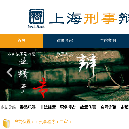
首页
律师介绍
本站案例
业务范围及收费
联系方式
热点导航 :
毒品犯罪
非法经营
职务侵占
故意伤害
合同诈骗
走私
当前位置：
>
刑事程序
>
二审
>