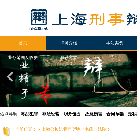
首页
律师介绍
本站案例
业务范围及收费
联系方式
热点导航 :
毒品犯罪
非法经营
职务侵占
故意伤害
合同诈骗
走私
当前位置：
>
上海公检法看守所地址电话
>
法院
>