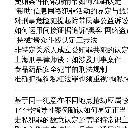
受贿案件的索贿情节如何准确认定
“帮助”信息网络犯罪活动的界定与甄
对刑事危险犯提起附带民事公益诉
如何运用间接证据追诉“黑客”网络盗
“持械”聚众斗殴认定三步法
非特定关系人成立受贿罪共犯的认
上海刑事律师谈：如涉及刑事案件
食品药品安全犯罪的刑法规制
准确把握徇私枉法罪也须重视“徇私”
基于同一犯意在不同地点抢劫应属“多
144号指导性案例确认如何界定正当
走私犯罪的故意认定还需坚持常识