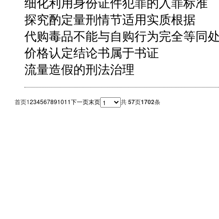
细化利用身份证件犯罪的入罪标准
探究酌定量刑情节适用实质根据
代购毒品不能与自购行为完全等同
价格认定结论书属于书证
流量造假的刑法治理
首页
1
2
3
4
5
6
7
8
9
10
11
下一页
末页
共
57
页
1702
条