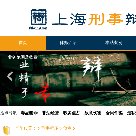
首页
律师介绍
本站案例
业务范围及收费
联系方式
热点导航 :
毒品犯罪
非法经营
职务侵占
故意伤害
合同诈骗
走私
当前位置：
>
刑事程序
>
侦查
>