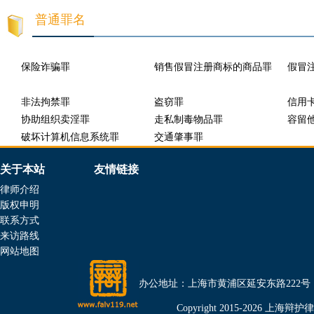
普通罪名
保险诈骗罪
销售假冒注册商标的商品罪
假冒
非法拘禁罪
盗窃罪
信用
协助组织卖淫罪
走私制毒物品罪
容留
破坏计算机信息系统罪
交通肇事罪
关于本站
友情链接
律师介绍
版权申明
联系方式
来访路线
网站地图
办公地址：上海市黄浦区延安东路222号（金光外滩
Copyright 2015-2026 上海辩护律师